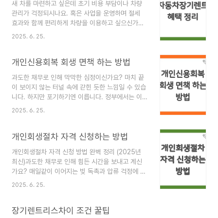
새 차를 마련하고 싶은데 초기 비용 부담이나 차량
알아두면 유용한 꿀팁까지 상세하게 파헤쳐 보겠습
관리가 걱정되시나요. 혹은 사업을 운영하며 절세
니다. 쏘카 렌트 조건 알아보기쏘카장기렌트 핵심
효과와 함께 편리하게 차량을 이용하고 싶으신가요.
조건 알아보기 쏘카장기렌트 , 특히 ‘쏘카 신차장기
2025년을 맞이하여 자동차장기렌트 의 다양한 혜
플랜’은 기존 장기렌터카와 차별화된 매력적인 조건
2025. 6. 25.
택이 더욱 주목받고 있습니다. 자동차장기렌트 는
들을 제시합니다. 어떤 조건들이 있는지 꼼꼼히 살
더 이상 단순한 차량 대여를 넘어, 합리적인 소비와
펴보겠습니다. 먼저 계약 기간은 일반적으로 24개
개인신용회복 회생 면책 하는 방법
편리한 차량 운용을 위한 스마트한 선택지로 자리매
월 또는 30..
김하고 있습니다. 과연 어떤 매력적인 혜택들이 있
과도한 채무로 인해 막막한 심정이신가요? 마치 끝
는지, 꼼꼼하게 정리해 드리겠습니다.초기 비용 부
이 보이지 않는 터널 속에 갇힌 듯한 느낌일 수 있습
담 확 줄여주는 자동차장기렌트새 차를 구매할 때
니다. 하지만 포기하기엔 이릅니다. 정부에서는 이
가장 큰 고민은 역시 초기 목돈 마련입니다. 차량 가
러한 어려움을 겪는 분들을 위해 개인신용회복 을
격의 상당 부분을 차지하는 취등록세, 여기에 보험
2025. 6. 25.
위한 다양한 제도를 마련해두고 있습니다. 오늘은
료까지 더하면 부담은 더욱 커집니다. 하지만 자동
2025년 기준으로 개인회생 및 개인파산·면책 제도
차장기렌트 를 이용하면 이러한 걱정을 크게 덜 수
개인회생절차 자격 신청하는 방법
에 대해 자세히 알아보고, 어떻게 하면 이 제도들을
있습니다. 대..
통해 새로운 시작을 할 수 있는지 그 방법을 상세히
개인회생절차 자격 신청 방법 완벽 정리 (2025년
안내해 드리겠습니다. 개인회생제도 알아보기개인
최신)과도한 채무로 인해 힘든 시간을 보내고 계신
회생 제도란 무엇일까요?개인회생 제도는 재정적
가요? 매일같이 이어지는 빚 독촉과 압류 걱정에 밤
어려움으로 파탄에 직면했지만, 장래에 지속적인 수
잠 설치는 분들이 적지 않을 겁니다. 이러한 어려움
입을 얻을 가능성이 있는 개인 채무자를 위한 제도
2025. 6. 25.
속에서 새로운 시작을 꿈꾸는 분들을 위해 법적으로
입니다. 채무자와 채권자 등 이해관계인의 법률관계
마련된 제도가 바로 개인회생절차 입니다. 하지만
를 조정하여 채무자의 효율적인 회생과 채권자의 이
장기렌트리스차이 조건 꿀팁
막상 신청하려고 하면 어디서부터 어떻게 시작해야
익을 도모하는 것을..