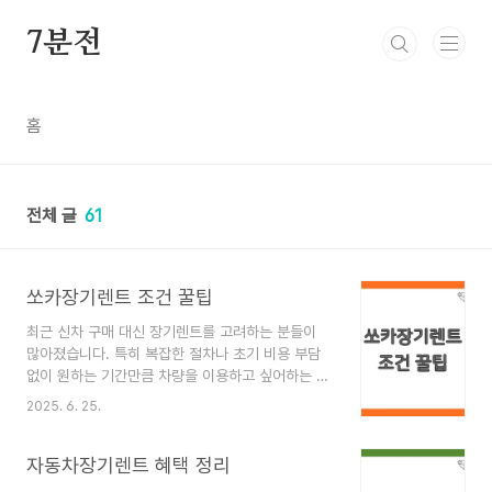
본문 바로가기
7분전
홈
전체 글
61
쏘카장기렌트 조건 꿀팁
최근 신차 구매 대신 장기렌트를 고려하는 분들이
많아졌습니다. 특히 복잡한 절차나 초기 비용 부담
없이 원하는 기간만큼 차량을 이용하고 싶어하는 스
마트한 소비자들이 늘고 있는데요. 다양한 장기렌트
2025. 6. 25.
상품 중에서도 쏘카장기렌트 는 유연한 계약 조건과
편리한 서비스로 주목받고 있습니다. 하지만 정확한
자동차장기렌트 혜택 정리
쏘카장기렌트 조건 을 알지 못해 망설이는 분들이
계실 텐데요. 그래서 오늘은 쏘카장기렌트 조건 과