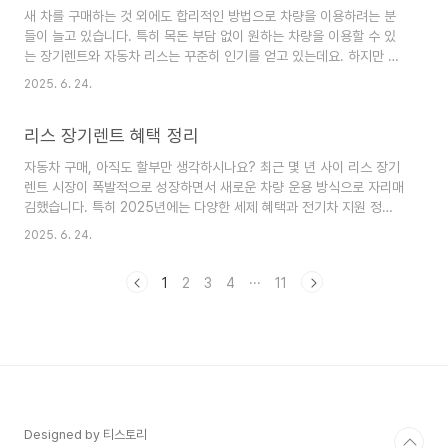
할지, 내가 과연 자격이 되는지 막막하게 느껴질 수
새 차를 구매하는 것 외에도 합리적인 방법으로 차량을 이용하려는 분
있습니다. 본 포스팅에서는 2025년 최신 정보를 바
들이 늘고 있습니다. 특히 목돈 부담 없이 원하는 차량을 이용할 수 있
탕으로 개인회생절차 자격 요건과 신청 방법에 대해
는 장기렌트와 자동차 리스는 꾸준히 인기를 얻고 있는데요. 하지만 막
상세히 안내해 드리겠습니다.개인회생절차, 정확히
상 알아보려고 하면 둘의 차이점이 무엇인지, 어떤 조건이 나에게 유리
무엇인가요? 개인회생절차 란, 재정적 어려움으로
2025. 6. 24.
한지 헷갈리는 경우가 많습니다. 과연 어떤 기준으로 장기렌트리스차이
인해 파탄에 직면한 개인 채무자 중 장래에 계속적
를 비교하고 선택해야 할까요? 지금 견적 조회장기렌트리스차이 핵심
으로 또는 반복하여 수입을 얻을 가능성이 있는 사
리스 장기렌트 혜택 정리
부터 파헤치기장기렌트와 리스는 차량을 이용하는 방식에서 가장 큰 차
람이 법..
이점을 보입니다. 장기렌트리스차이 를 이해하는 첫걸음은 바로 '명
자동차 구매, 아직도 할부만 생각하시나요? 최근 몇 년 사이 리스 장기
의'와 '번호판'입니다. 장기렌트는 렌터카 회사 명의의 차량을 빌려 타
렌트 시장이 폭발적으로 성장하면서 새로운 차량 운용 방식으로 자리매
는 개념으로, '하', '허', '호'와 같은 렌터카 전용 번호판을 사용합니다.
김했습니다. 특히 2025년에는 다양한 세제 혜택과 전기차 지원 정책
반면 자동차 리스, 특히 ..
강화로 더욱 주목받을 전망인데요. 하지만 여전히 많은 분들이 리스와
2025. 6. 24.
장기렌트의 차이점, 그리고 어떤 혜택이 나에게 유리한지 헷갈려 하십
니다. 그래서 오늘은 2025년 리스 장기렌트 혜택 을 속 시원하게 정리
1
2
3
4
···
11
하고, 어떤 분들에게 어떤 방식이 적합할지 알려드리겠습니다. 2025
년, 놓치지 말아야 할 리스 장기렌트 핵심 혜택2025년 리스 장기렌트
시장에서 가장 주목해야 할 부분은 바로 개별소비세 인하 연장과 전기
차 관련 혜택 강화입니다. 이 두 가지 요소가 월 납입료에 직접적인 영
향을 미치기 때..
Designed by 티스토리